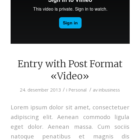
Entry with Post Format
«Video»
/
/
24. desember 2013
i
Personal
av
inbusiness
Lorem ipsum dolor sit amet, consectetuer
adipiscing elit. Aenean commodo ligula
eget dolor. Aenean massa. Cum sociis
natoque penatibus et magnis dis