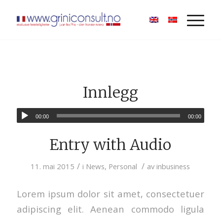
Innlegg
00:00
00:00
Entry with Audio
/
/
11. mai 2015
i
News
,
Personal
av
inbusiness
Lorem ipsum dolor sit amet, consectetuer
adipiscing elit. Aenean commodo ligula