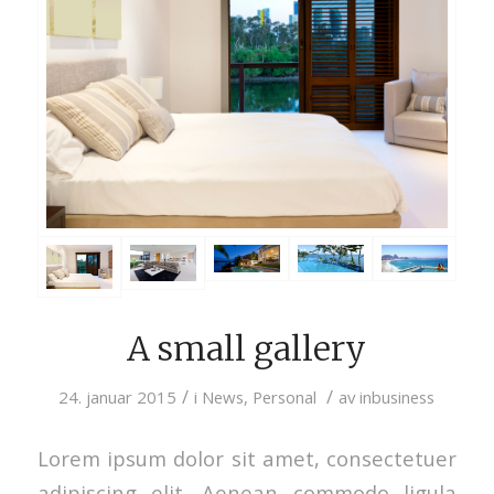
A small gallery
/
/
24. januar 2015
i
News
,
Personal
av
inbusiness
Lorem ipsum dolor sit amet, consectetuer
adipiscing elit. Aenean commodo ligula