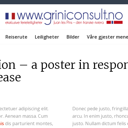
Reiserute
Leiligheter
Bilder
Våre gjester men
ion – a poster in respo
lease
ctetuer adipiscing elit.
Donec pede justo, fringilla
or. Aenean massa. Cum
arcu. In enim justo, rhoncu
is
dis parturient montes,
justo. Nullam dictum felis