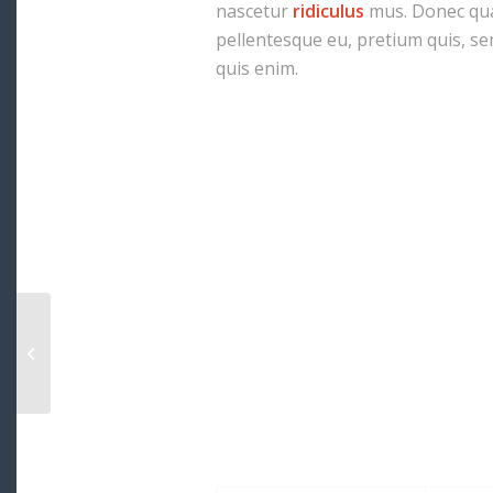
nascetur
ridiculus
mus. Donec quam
pellentesque eu, pretium quis, s
quis enim.
iPad & iPhone freebie