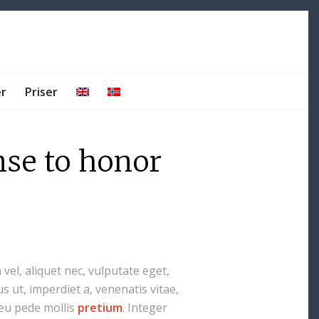
er
Priser
nse to honor
 vel, aliquet nec, vulputate eget,
s ut, imperdiet a, venenatis vitae,
 eu pede mollis
pretium
. Integer